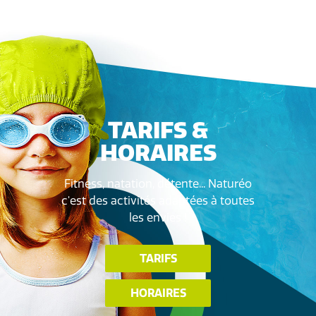
TARIFS &
HORAIRES
Fitness, natation, détente... Naturéo
c'est des activités adaptées à toutes
les envies !
TARIFS
HORAIRES