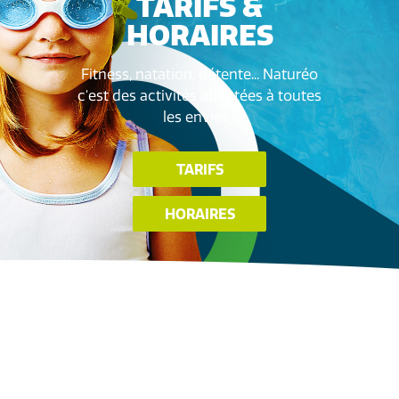
TARIFS &
HORAIRES
Fitness, natation, détente... Naturéo
c'est des activités adaptées à toutes
les envies !
TARIFS
HORAIRES