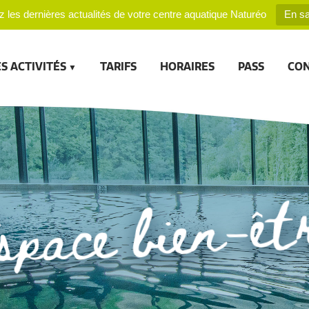
 les dernières actualités de votre centre aquatique Naturéo
En sa
S ACTIVITÉS
TARIFS
HORAIRES
PASS
CO
space bien-êt